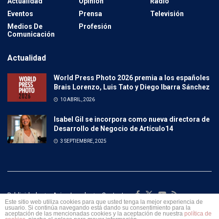
Actualidad
Opinión
Radio
Eventos
Prensa
Televisión
Medios De
Profesión
Comunicación
Actualidad
World Press Photo 2026 premia a los españoles
Brais Lorenzo, Luis Tato y Diego Ibarra Sánchez
10 ABRIL, 2026
Isabel Gil se incorpora como nueva directora de
Desarrollo de Negocio de Artículo14
3 SEPTIEMBRE, 2025
Publicidad
Aviso Legal
Contacto
Este sitio web utiliza cookies para que usted tenga la mejor experiencia de
usuario. Si continúa navegando está dando su consentimiento para la
© 2023 Turismo y Empresa.
aceptación de las mencionadas cookies y la aceptación de nuestra
política de