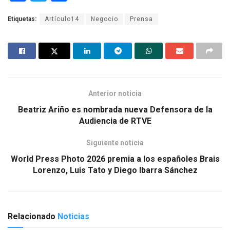
a
wi
o
Etiquetas:
Artículo14
Negocio
Prensa
ce
tt
m
b
er
p
o
ar
o
tir
k
Anterior noticia
Beatriz Ariño es nombrada nueva Defensora de la
Audiencia de RTVE
Siguiente noticia
World Press Photo 2026 premia a los españoles Brais
Lorenzo, Luis Tato y Diego Ibarra Sánchez
Relacionado
Noticias