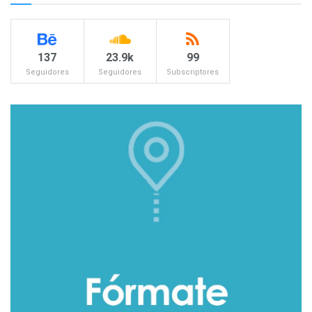
137
23.9k
99
Seguidores
Seguidores
Subscriptores