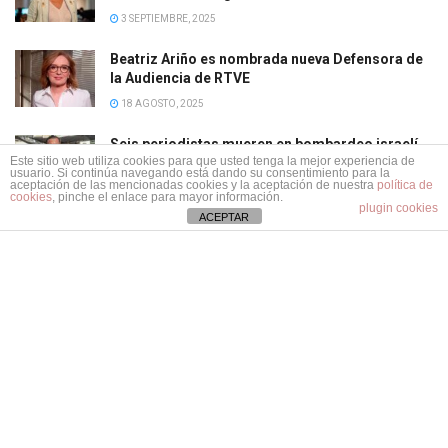
3 SEPTIEMBRE, 2025
Beatriz Ariño es nombrada nueva Defensora de
la Audiencia de RTVE
18 AGOSTO, 2025
Seis periodistas mueren en bombardeo israelí
Este sitio web utiliza cookies para que usted tenga la mejor experiencia de
en Gaza: ya suman 242 fallecidos desde el inicio
usuario. Si continúa navegando está dando su consentimiento para la
de la intervención militar de Netanyahu
aceptación de las mencionadas cookies y la aceptación de nuestra
política de
cookies
, pinche el enlace para mayor información.
plugin cookies
12 AGOSTO, 2025
ACEPTAR
Información útil y veraz para los profesionales del turismo en
España y LATAM.
Síguenos