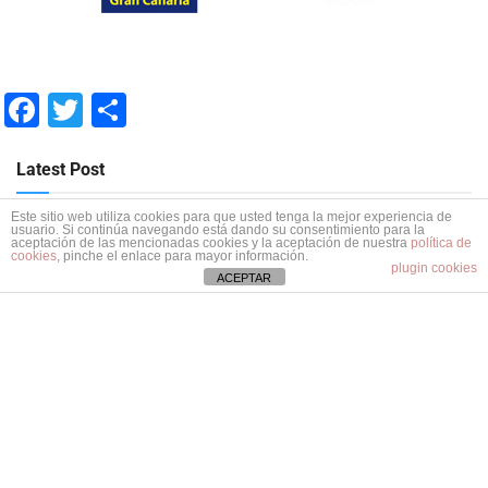
Facebook
Twitter
Compartir
Latest Post
Este sitio web utiliza cookies para que usted tenga la mejor experiencia de
World Press Photo 2026 premia a los españoles
usuario. Si continúa navegando está dando su consentimiento para la
aceptación de las mencionadas cookies y la aceptación de nuestra
política de
Brais Lorenzo, Luis Tato y Diego Ibarra Sánchez
cookies
, pinche el enlace para mayor información.
plugin cookies
ACEPTAR
POR
REDACCION
10 ABRIL, 2026
0
1
2
…
22