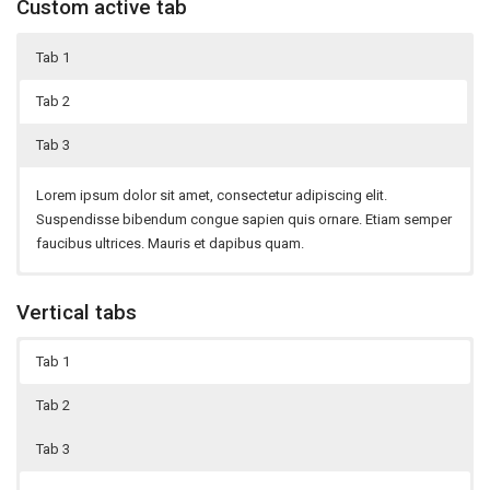
Custom active tab
purus condimentum lectus congue hendrerit.
at aliquam cursus, ipsum tortor fermentum velit, at facilisis lacus
justo eget turpis.
Tab 1
Tab 2
Tab 3
Phasellus suscipit enim a accumsan semper. Nam tincidunt, libero
Lorem ipsum dolor sit amet, consectetur adipiscing elit.
at aliquam cursus, ipsum tortor fermentum velit, at facilisis lacus
Suspendisse bibendum congue sapien quis ornare. Etiam semper
justo eget turpis.
faucibus ultrices. Mauris et dapibus quam.
Tab 3 content
Vertical tabs
Tab 1
Tab 2
Tab 3