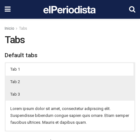
Inicio
Tabs
Tabs
Default tabs
Tab 1
Tab 2
Tab 3
Lorem ipsum dolor sit amet, consectetur adipiscing elit.
Suspendisse bibendum congue sapien quis ornare. Etiam semper
faucibus ultrices. Mauris et dapibus quam.
Cras molestie posuere magna eget bibendum. Integer finibus
Phasellus suscipit enim a accumsan semper. Nam tincidunt, libero