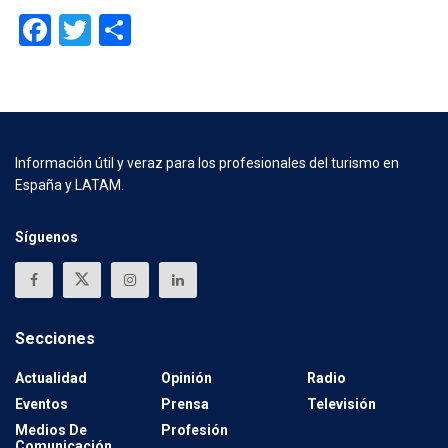
Phasellus suscipit enim a accumsan semper. Nam tincidunt, libero
Tab 3 content
Tab 4 content
Tab 5 content
Facebook
Twitter
Compartir
at aliquam cursus, ipsum tortor fermentum velit, at facilisis lacus
justo eget turpis.
Información útil y veraz para los profesionales del turismo en
España y LATAM.
Síguenos
Secciones
Actualidad
Opinión
Radio
Eventos
Prensa
Televisión
Medios De
Profesión
Comunicación