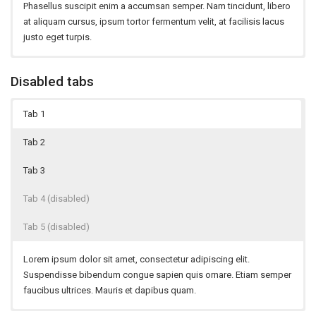
Phasellus suscipit enim a accumsan semper. Nam tincidunt, libero
at aliquam cursus, ipsum tortor fermentum velit, at facilisis lacus
justo eget turpis.
Phasellus suscipit enim a accumsan semper. Nam tincidunt, libero
Lorem ipsum dolor sit amet, consectetur adipiscing elit.
Disabled tabs
at aliquam cursus, ipsum tortor fermentum velit, at facilisis lacus
Suspendisse bibendum congue sapien quis ornare. Etiam semper
justo eget turpis.
faucibus ultrices. Mauris et dapibus quam.
Tab 1
Tab 2
Tab 3
Tab 4 (disabled)
Tab 5 (disabled)
Lorem ipsum dolor sit amet, consectetur adipiscing elit.
Suspendisse bibendum congue sapien quis ornare. Etiam semper
faucibus ultrices. Mauris et dapibus quam.