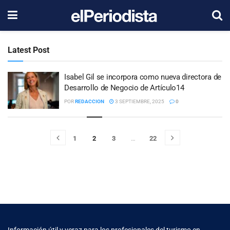
Latest Post
Isabel Gil se incorpora como nueva directora de
Desarrollo de Negocio de Artículo14
POR
REDACCION
3 SEPTIEMBRE, 2025
0
1
2
3
…
22
Información útil y veraz para los profesionales del turismo en