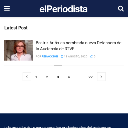
Latest Post
Beatriz Ariño es nombrada nueva Defensora de
la Audiencia de RTVE
POR
REDACCION
18 AGOSTO, 2025
0
1
2
3
4
…
22
Información útil y veraz para los profesionales del turismo en