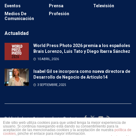
Eventos
Prensa
Televisión
Medios De
Profesión
Comunicación
Actualidad
World Press Photo 2026 premia a los españoles
Brais Lorenzo, Luis Tato y Diego Ibarra Sánchez
10 ABRIL, 2026
Isabel Gil se incorpora como nueva directora de
Desarrollo de Negocio de Artículo14
3 SEPTIEMBRE, 2025
Publicidad
Aviso Legal
Contacto
Este sitio web utiliza cookies para que usted tenga la mejor experiencia de
usuario. Si continúa navegando está dando su consentimiento para la
© 2023 Turismo y Empresa.
aceptación de las mencionadas cookies y la aceptación de nuestra
política de
cookies
, pinche el enlace para mayor información.