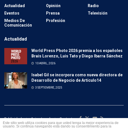
Actualidad
Opinión
Radio
Eventos
Prensa
Televisión
Medios De
Profesión
Comunicación
Actualidad
World Press Photo 2026 premia a los españoles
Brais Lorenzo, Luis Tato y Diego Ibarra Sánchez
10 ABRIL, 2026
Isabel Gil se incorpora como nueva directora de
Desarrollo de Negocio de Artículo14
3 SEPTIEMBRE, 2025
Publicidad
Aviso Legal
Contacto
Este sitio web utiliza cookies para que usted tenga la mejor experiencia de
usuario. Si continúa navegando está dando su consentimiento para la