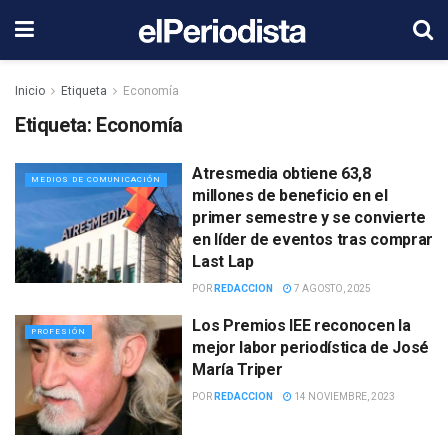
Inicio
Etiqueta
Economía
Etiqueta:
Economía
Atresmedia obtiene 63,8
MEDIOS DE COMUNICACIÓN
millones de beneficio en el
primer semestre y se convierte
en líder de eventos tras comprar
Last Lap
POR
REDACCION
7 AGOSTO, 2025
Los Premios IEE reconocen la
PROFESIÓN
mejor labor periodística de José
María Triper
POR
REDACCION
14 NOVIEMBRE, 2023