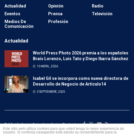
Actualidad
Opinión
Radio
Eventos
Prensa
Televisión
Medios De
Profesión
Comunicación
Actualidad
World Press Photo 2026 premia a los españoles
Brais Lorenzo, Luis Tato y Diego Ibarra Sánchez
10 ABRIL, 2026
Isabel Gil se incorpora como nueva directora de
Desarrollo de Negocio de Artículo14
3 SEPTIEMBRE, 2025
Publicidad
Aviso Legal
Contacto
Este sitio web utiliza cookies para que usted tenga la mejor experiencia de
usuario. Si continúa navegando está dando su consentimiento para la