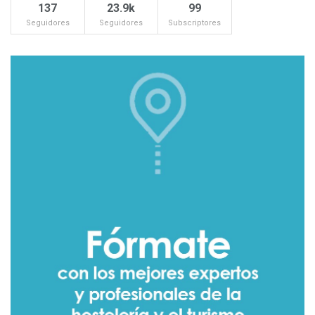
137
23.9k
99
Seguidores
Seguidores
Subscriptores