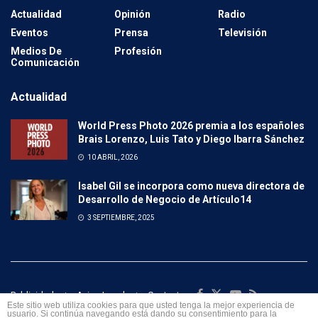
Actualidad
Opinión
Radio
Eventos
Prensa
Televisión
Medios De
Profesión
Comunicación
Actualidad
World Press Photo 2026 premia a los españoles
Brais Lorenzo, Luis Tato y Diego Ibarra Sánchez
10 ABRIL, 2026
Isabel Gil se incorpora como nueva directora de
Desarrollo de Negocio de Artículo14
3 SEPTIEMBRE, 2025
Publicidad
Aviso Legal
Contacto
Este sitio web utiliza cookies para que usted tenga la mejor experiencia de
usuario. Si continúa navegando está dando su consentimiento para la