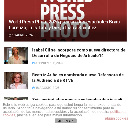
World Press Photo 2026 premia a los españoles Brais
Lorenzo, Luis Tato y Diego Ibarra Sánchez
10 ABRIL, 2026
Isabel Gil se incorpora como nueva directora de
Desarrollo de Negocio de Artículo14
3 SEPTIEMBRE, 2025
Beatriz Ariño es nombrada nueva Defensora de
la Audiencia de RTVE
18 AGOSTO, 2025
Seis periodistas mueren en bombardeo israelí
Este sitio web utiliza cookies para que usted tenga la mejor experiencia de
en Gaza: ya suman 242 fallecidos desde el inicio
usuario. Si continúa navegando está dando su consentimiento para la
de la intervención militar de Netanyahu
aceptación de las mencionadas cookies y la aceptación de nuestra
política de
cookies
, pinche el enlace para mayor información.
plugin cookies
12 AGOSTO, 2025
ACEPTAR