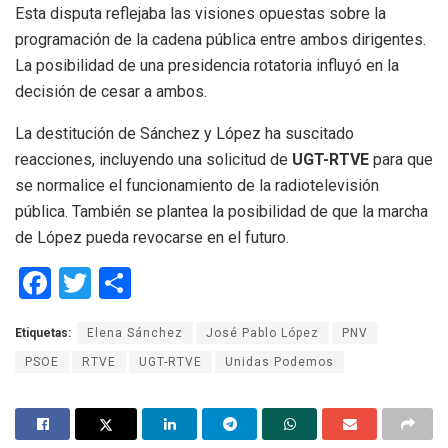
Esta disputa reflejaba las visiones opuestas sobre la
programación de la cadena pública entre ambos dirigentes.
La posibilidad de una presidencia rotatoria influyó en la
decisión de cesar a ambos.
La destitución de Sánchez y López ha suscitado
reacciones, incluyendo una solicitud de
UGT-RTVE
para que
se normalice el funcionamiento de la radiotelevisión
pública. También se plantea la posibilidad de que la marcha
de López pueda revocarse en el futuro.
F
T
C
a
wi
o
Etiquetas:
Elena Sánchez
José Pablo López
PNV
ce
tt
m
PSOE
RTVE
UGT-RTVE
Unidas Podemos
b
er
p
o
ar
o
tir