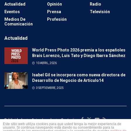
Actualidad
Opinión
Radio
Eventos
Prensa
Televisión
Medios De
Profesión
Comunicación
Actualidad
World Press Photo 2026 premia a los españoles
Brais Lorenzo, Luis Tato y Diego Ibarra Sánchez
10 ABRIL, 2026
Isabel Gil se incorpora como nueva directora de
Desarrollo de Negocio de Artículo14
3 SEPTIEMBRE, 2025
Publicidad
Aviso Legal
Contacto
Este sitio web utiliza cookies para que usted tenga la mejor experiencia de
usuario. Si continúa navegando está dando su consentimiento para la