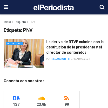
Inicio
Etiqueta
PNV
Etiqueta:
PNV
La deriva de RTVE culmina con la
ACTUALIDAD
destitución de la presidenta y el
director de contenidos
POR
REDACCION
27 MARZO, 2024
Conecta con nosotros
137
23.9k
99