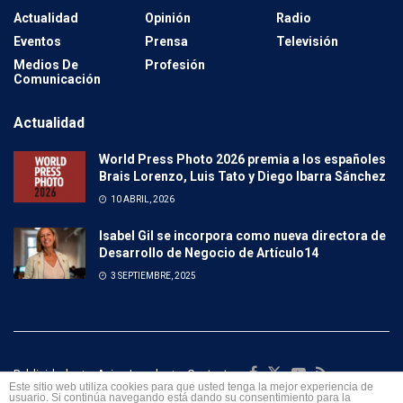
Actualidad
Opinión
Radio
Eventos
Prensa
Televisión
Medios De
Profesión
Comunicación
Actualidad
World Press Photo 2026 premia a los españoles
Brais Lorenzo, Luis Tato y Diego Ibarra Sánchez
10 ABRIL, 2026
Isabel Gil se incorpora como nueva directora de
Desarrollo de Negocio de Artículo14
3 SEPTIEMBRE, 2025
Publicidad
Aviso Legal
Contacto
Este sitio web utiliza cookies para que usted tenga la mejor experiencia de
usuario. Si continúa navegando está dando su consentimiento para la