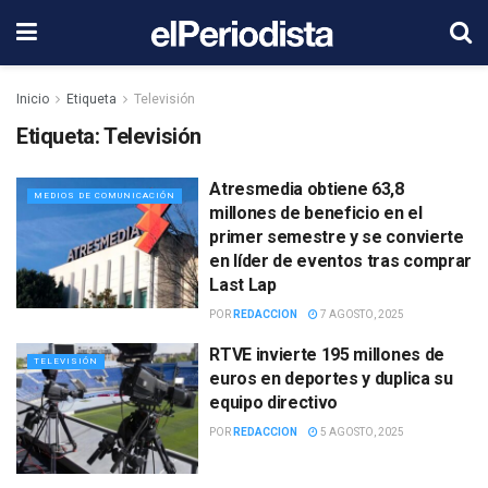
Inicio
Etiqueta
Televisión
Etiqueta:
Televisión
Atresmedia obtiene 63,8
MEDIOS DE COMUNICACIÓN
millones de beneficio en el
primer semestre y se convierte
en líder de eventos tras comprar
Last Lap
POR
REDACCION
7 AGOSTO, 2025
RTVE invierte 195 millones de
TELEVISIÓN
euros en deportes y duplica su
equipo directivo
POR
REDACCION
5 AGOSTO, 2025