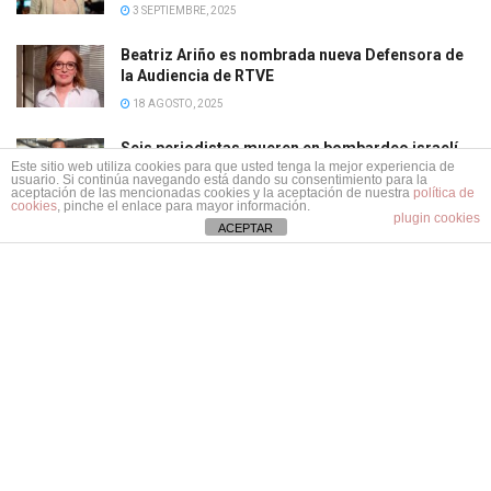
3 SEPTIEMBRE, 2025
Beatriz Ariño es nombrada nueva Defensora de
la Audiencia de RTVE
18 AGOSTO, 2025
Seis periodistas mueren en bombardeo israelí
Este sitio web utiliza cookies para que usted tenga la mejor experiencia de
en Gaza: ya suman 242 fallecidos desde el inicio
usuario. Si continúa navegando está dando su consentimiento para la
de la intervención militar de Netanyahu
aceptación de las mencionadas cookies y la aceptación de nuestra
política de
cookies
, pinche el enlace para mayor información.
plugin cookies
12 AGOSTO, 2025
ACEPTAR
Información útil y veraz para los profesionales del turismo en
España y LATAM.
Síguenos