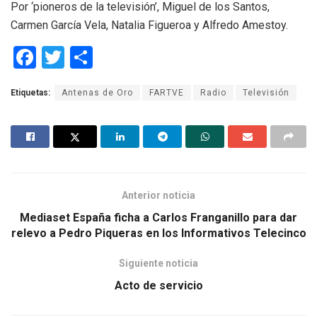
Por ‘pioneros de la televisión’, Miguel de los Santos,
Carmen García Vela, Natalia Figueroa y Alfredo Amestoy.
F
T
C
a
wi
o
Etiquetas:
Antenas de Oro
FARTVE
Radio
Televisión
ce
tt
m
b
er
p
o
ar
o
tir
k
Anterior noticia
Mediaset España ficha a Carlos Franganillo para dar
relevo a Pedro Piqueras en los Informativos Telecinco
Siguiente noticia
Acto de servicio