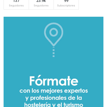
137
23.9k
99
Seguidores
Seguidores
Subscriptores