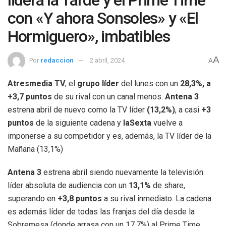
lidera la Tarde y el Prime Time
con «Y ahora Sonsoles» y «El
Hormiguero», imbatibles
A
Por
redaccion
2 abril, 2024
A
Atresmedia TV
, el
grupo líder
del lunes con un
28,3%, a
+3,7 puntos
de su rival con un canal menos.
Antena 3
estrena abril de nuevo como la TV líder
(13,2%)
, a casi
+3
puntos
de la siguiente cadena y
laSexta
vuelve a
imponerse a su competidor y es, además, la TV líder de la
Mañana (13,1%)
Antena 3
estrena abril siendo nuevamente la televisión
líder absoluta de audiencia con un
13,1%
de share,
superando en
+3,8 puntos
a su rival inmediato. La cadena
es además líder de todas las franjas del día desde la
Sobremesa (donde arrasa con un 17,7%) al Prime Time