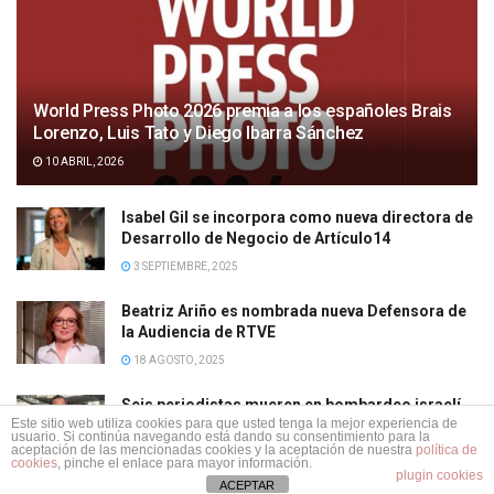
World Press Photo 2026 premia a los españoles Brais
Lorenzo, Luis Tato y Diego Ibarra Sánchez
10 ABRIL, 2026
Isabel Gil se incorpora como nueva directora de
Desarrollo de Negocio de Artículo14
3 SEPTIEMBRE, 2025
Beatriz Ariño es nombrada nueva Defensora de
la Audiencia de RTVE
18 AGOSTO, 2025
Seis periodistas mueren en bombardeo israelí
Este sitio web utiliza cookies para que usted tenga la mejor experiencia de
en Gaza: ya suman 242 fallecidos desde el inicio
usuario. Si continúa navegando está dando su consentimiento para la
de la intervención militar de Netanyahu
aceptación de las mencionadas cookies y la aceptación de nuestra
política de
cookies
, pinche el enlace para mayor información.
plugin cookies
12 AGOSTO, 2025
ACEPTAR