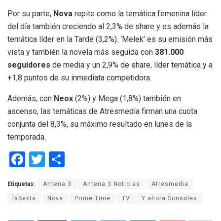
Por su parte,
Nova
repite como la temática femenina líder
del día también creciendo al 2,3% de share y es además la
temática líder en la Tarde (3,2%). ‘Melek’ es su emisión más
vista y también la novela más seguida con
381.000
seguidores
de media y un 2,9% de share, líder temática y a
+1,8 puntos de su inmediata competidora.
Además, con
Neox
(2%) y Mega (1,8%) también en
ascenso, las temáticas de Atresmedia firman una cuota
conjunta del 8,3%, su máximo resultado en lunes de la
temporada.
F
T
C
a
wi
o
Etiquetas:
Antena 3
Antena 3 Noticias
Atresmedia
ce
tt
m
laSexta
Nova
Prime Time
TV
Y ahora Sonsoles
b
er
p