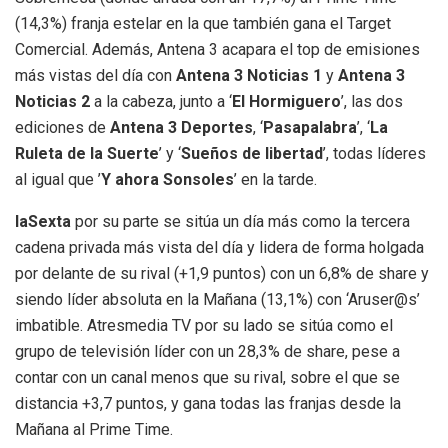
(14,3%) franja estelar en la que también gana el Target
Comercial. Además, Antena 3 acapara el top de emisiones
más vistas del día con
Antena 3 Noticias 1
y
Antena 3
Noticias 2
a la cabeza, junto a ‘
El Hormiguero
’, las dos
ediciones de
Antena 3 Deportes
, ‘
Pasapalabra
’, ‘
La
Ruleta de la Suerte
’ y ‘
Sueños de libertad
’, todas líderes
al igual que ’
Y ahora Sonsoles
’ en la tarde.
laSexta
por su parte se sitúa un día más como la tercera
cadena privada más vista del día y lidera de forma holgada
por delante de su rival (+1,9 puntos) con un 6,8% de share y
siendo líder absoluta en la Mañana (13,1%) con ‘Aruser@s’
imbatible. Atresmedia TV por su lado se sitúa como el
grupo de televisión líder con un 28,3% de share, pese a
contar con un canal menos que su rival, sobre el que se
distancia +3,7 puntos, y gana todas las franjas desde la
Mañana al Prime Time.