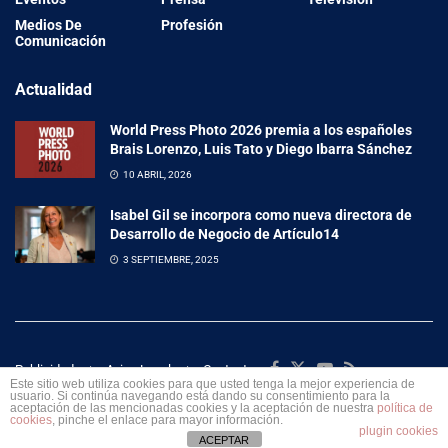
Medios De
Profesión
Comunicación
Actualidad
World Press Photo 2026 premia a los españoles
Brais Lorenzo, Luis Tato y Diego Ibarra Sánchez
10 ABRIL, 2026
Isabel Gil se incorpora como nueva directora de
Desarrollo de Negocio de Artículo14
3 SEPTIEMBRE, 2025
Publicidad
Aviso Legal
Contacto
Este sitio web utiliza cookies para que usted tenga la mejor experiencia de
usuario. Si continúa navegando está dando su consentimiento para la
© 2023 Turismo y Empresa.
aceptación de las mencionadas cookies y la aceptación de nuestra
política de
cookies
, pinche el enlace para mayor información.
plugin cookies
ACEPTAR