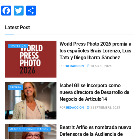
Facebook
Twitter
Compartir
Latest Post
World Press Photo 2026 premia a
PROFESIÓN
los españoles Brais Lorenzo, Luis
Tato y Diego Ibarra Sánchez
POR
REDACCION
10 ABRIL, 2026
Isabel Gil se incorpora como
PRENSA
nueva directora de Desarrollo de
Negocio de Artículo14
POR
REDACCION
3 SEPTIEMBRE, 2025
Beatriz Ariño es nombrada nueva
MEDIOS DE COMUNICACIÓN
Defensora de la Audiencia de