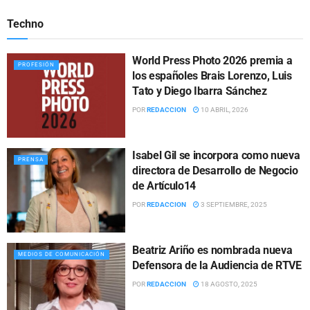
Techno
World Press Photo 2026 premia a
PROFESIÓN
los españoles Brais Lorenzo, Luis
Tato y Diego Ibarra Sánchez
POR
REDACCION
10 ABRIL, 2026
Isabel Gil se incorpora como nueva
PRENSA
directora de Desarrollo de Negocio
de Artículo14
POR
REDACCION
3 SEPTIEMBRE, 2025
Beatriz Ariño es nombrada nueva
MEDIOS DE COMUNICACIÓN
Defensora de la Audiencia de RTVE
POR
REDACCION
18 AGOSTO, 2025