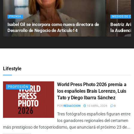
PRENSA
MEDIOS DE C
Isabel Gil se incorpora como nueva directora de
Beatriz Ari
Desarrollo de Negocio de Artículo14
la Audienci
Lifestyle
World Press Photo 2026 premia a
PROFESIÓN
los españoles Brais Lorenzo, Luis
Tato y Diego Ibarra Sánchez
POR
REDACCION
10 ABRIL, 2026
0
Tres fotógrafos españoles figuran entre
los ganadores regionales del certamen
más prestigioso de fotoperiodismo, que anunciará el próximo 23 de...