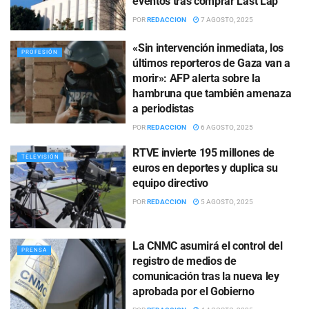
eventos tras comprar Last Lap
POR
REDACCION
7 AGOSTO, 2025
«Sin intervención inmediata, los
PROFESIÓN
últimos reporteros de Gaza van a
morir»: AFP alerta sobre la
hambruna que también amenaza
a periodistas
POR
REDACCION
6 AGOSTO, 2025
RTVE invierte 195 millones de
TELEVISIÓN
euros en deportes y duplica su
equipo directivo
POR
REDACCION
5 AGOSTO, 2025
La CNMC asumirá el control del
PRENSA
registro de medios de
comunicación tras la nueva ley
aprobada por el Gobierno