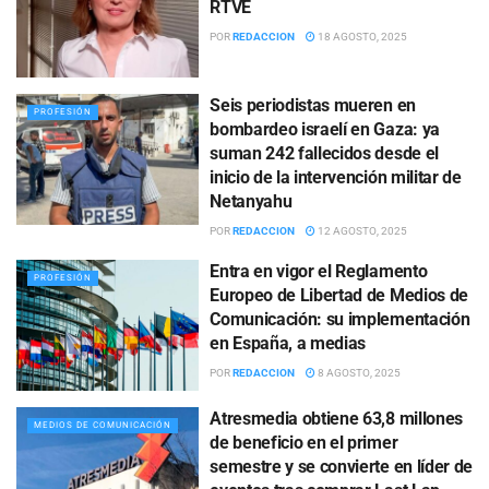
RTVE
POR
REDACCION
18 AGOSTO, 2025
Seis periodistas mueren en
PROFESIÓN
bombardeo israelí en Gaza: ya
suman 242 fallecidos desde el
inicio de la intervención militar de
Netanyahu
POR
REDACCION
12 AGOSTO, 2025
Entra en vigor el Reglamento
PROFESIÓN
Europeo de Libertad de Medios de
Comunicación: su implementación
en España, a medias
POR
REDACCION
8 AGOSTO, 2025
Atresmedia obtiene 63,8 millones
MEDIOS DE COMUNICACIÓN
de beneficio en el primer
semestre y se convierte en líder de