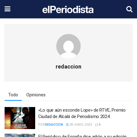
redaccion
Todo
Opiniones
«Lo que aún esconde Lope» de RTVE, Premio
Ciudad de Alcalá de Periodismo 2024
POR
REDACCION
28 JUNIO, 2024
0
El Periódico de España dice adiós a su edición