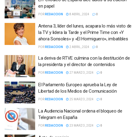
en papel
POR
REDACCION
8 ABRIL, 2024
0
Antena 3, líder del lunes, acapara lo más visto de
la TV y lidera la Tarde y el Prime Time con «Y
ahora Sonsoles» y «El Hormiguero», imbatibles
POR
REDACCION
2 ABRIL, 2024
0
La deriva de RTVE culmina con la destitución de
la presidenta y el director de contenidos
POR
REDACCION
27 MARZO, 2024
0
El Parlamento Europeo aprueba la Ley de
Libertad de los Medios de Comunicación
POR
REDACCION
25 MARZO, 2024
0
La Audiencia Nacional ordena el bloqueo de
Telegram en España
POR
REDACCION
23 MARZO, 2024
0